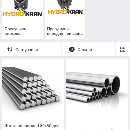
Провушина
Провушина
штокова
передня приварна
Сортування
0
Фільтри
Штока порожнисті 80x50 для