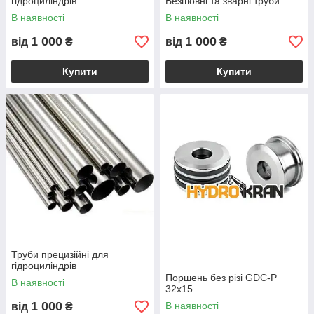
гідроциліндрів
Безшовні та зварні труби
В наявності
В наявності
1 000
1 000
від
₴
від
₴
Купити
Купити
Труби прецизійні для
гідроциліндрів
Поршень без різі GDC-P
В наявності
32x15
1 000
В наявності
від
₴