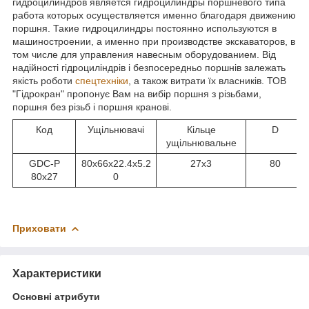
гидроцилиндров является гидроцилиндры поршневого типа
работа которых осуществляется именно благодаря движению
поршня. Такие гидроцилиндры постоянно используются в
машиностроении, а именно при производстве экскаваторов, в
том числе для управления навесным оборудованием. Від
надійності гідроциліндрів і безпосередньо поршнів залежать
якість роботи
спецтехніки
, а також витрати їх власників. ТОВ
"Гідрокран" пропонує Вам на вибір поршня з різьбами,
поршня без різьб і поршня кранові.
Код
Ущільнювачі
Кільце
D
ущільнювальне
GDC-P
80x66x22.4x5.2
27x3
80
80x27
0
Приховати
Характеристики
Основні атрибути