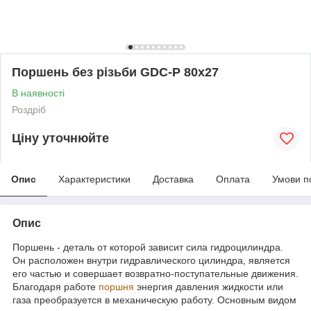
Поршень без різьби GDC-P 80x27
В наявності
Роздріб
Ціну уточнюйте
Опис
Характеристики
Доставка
Оплата
Умови п
Опис
Поршень - деталь от которой зависит сила гидроцилиндра.
Он расположен внутри гидравлического цилиндра, является
его частью и совершает возвратно-поступательные движения.
Благодаря работе
поршня
энергия давления жидкости или
газа преобразуется в механическую работу. Основным видом