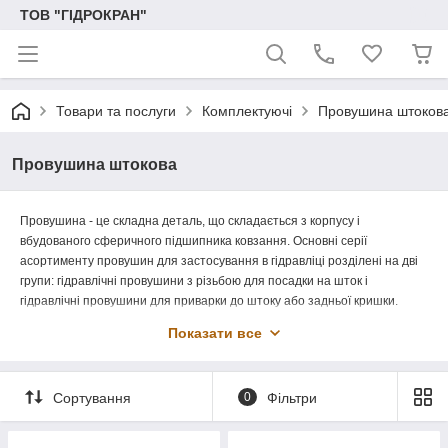
ТОВ "ГІДРОКРАН"
Товари та послуги
Комплектуючі
Провушина штоков
Провушина штокова
Провушина - це складна деталь, що складається з корпусу і
вбудованого сферичного підшипника ковзання. Основні серії
асортименту провушин для застосування в гідравліці розділені на дві
групи: гідравлічні провушини з різьбою для посадки на шток і
гідравлічні провушини для приварки до штоку або задньої кришки.
Особливого підходу вимагає провушина штока гідроциліндра. Штокові
Показати все
провушини можуть бути з внутрішньою або зовнішньою різьбою або
без різьби для приварки до штоку, або задньої кришки гідроциліндра.
Існують різні версії роботи стандартних сферичних підшипників: сталь
Сортування
0
Фільтри
по сталі, сталь по бронзі, сталь по матеріалу.
ТОВ "Гідрокран" у своєму асортименті пропонує провушини у виконанні