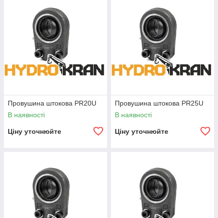
сталь по сталі і використовуються там, де мають місце змінні
навантаження. Провушини з підшипниками по сталі необхідно
змащувати, тому всі вони виготовлені з мастильним ніпелем. Ці вушка
виготовлені і розроблені особливо для штоків і гідроциліндрів, де
необхідна максимальна міцність кріплення.
Провушина штокова PR20U
Провушина штокова PR25U
В наявності
В наявності
Ціну уточнюйте
Ціну уточнюйте