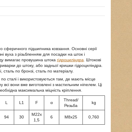
го сферичного підшипника ковзання. Основні серії
чні вуха з різьбленням для посадки на шток і
ходу вимагає провушина штока
гідроциліндра
. Штокові
риварки до штоку, або задньої кришки гідроциліндра.
, сталь по бронзі, сталь по матеріалу.
по сталі і використовуються там, де мають місце
у всі вони вже виготовлені з мастильним ніпелем. Ці
 необхідна максимальна міцність кріплення.
Thread/
L
L1
F
α
kg
Резьба
М22х
94
30
6
М8х25
0,760
1,5