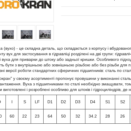
 (вухо) - це складна деталь, що складається з корпусу і вбудовано
у вух для застосування в гідравліці розділені на дві групи: гідравлі
ні вуха для приварки до штоку або задньої кришки. Особливого під
ть бути з внутрішньою або зовнішньою різьбою або без різьби для п
ізні версії роботи стандартних сферичних підшипників: сталь по сталі
окран" у своєму асортименті пропонує провушини у виконанні сталь 
вантаження. Вуха з підшипниками по сталі необхідно змащувати, том
 виготовлені і розроблені особливо для штоків і гідроциліндрів, де
D
I
S
LF
D1
D2
D3
D4
S1
S2
0
60
22
23
64
50
32
34.2
28
26