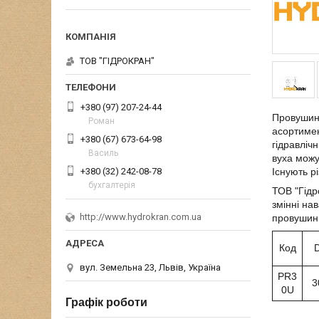
ТОВ "ГІДРОКРАН"
+380 (97) 207-24-44
Провушина
Роман
асортимент
+380 (67) 673-64-98
гідравліч
Василь
вуха можу
+380 (32) 242-08-78
Існують р
бухгалтерія
ТОВ "Гідр
змінні на
http://www.hydrokran.com.ua
провушини
Код
вул. Земельна 23, Львів, Україна
PR3
3
0U
Графік роботи