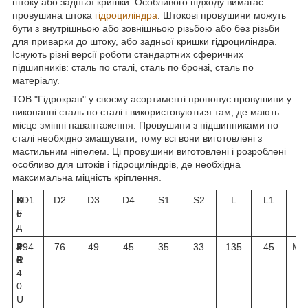
штоку або задньої кришки. Особливого підходу вимагає
провушина штока
гідроциліндра
. Штокові провушини можуть
бути з внутрішньою або зовнішньою різьбою або без різьби
для приварки до штоку, або задньої кришки гідроциліндра.
Існують різні версії роботи стандартних сферичних
підшипників: сталь по сталі, сталь по бронзі, сталь по
матеріалу.
ТОВ "Гідрокран" у своєму асортименті пропонує провушини у
виконанні сталь по сталі і використовуються там, де мають
місце змінні навантаження. Провушини з підшипниками по
сталі необхідно змащувати, тому всі вони виготовлені з
мастильним ніпелем. Ці провушини виготовлені і розроблені
особливо для штоків і гідроциліндрів, де необхідна
максимальна міцність кріплення.
К
D
I
S
L
D1
D2
D3
D4
S1
S2
L
L1
F
о
F
д
P
4
8
2
3
94
76
49
45
35
33
135
45
М3
R
0
5
8
6
1,
4
0
U