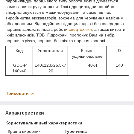
гідроциліндри поршневого типу робота яких відбувається
саме завдяки руху поршня. Такі гідроциліндри постійно
використовуються в машинобудуванні, а саме під час
виробництва екскаваторів, зокрема для керування навісним
обладнанням. Від надійності гідроциліндрів і безпосередньо
поршнів залежать якість роботи
спецтехніки
, а також витрати
їхніх власників. ТОВ "Гідрокран" пропонує Вам на вибір
поршня з різзю, поршня без різі та поршня кранові.
Код
Уплотнители
Кільце
D
ущільнювальне
GDC-P
140x123x26.5x7
40x4
140
140x40
.20
Приховати
Характеристики
Користувальницькі характеристики
Країна виробник
Туреччина