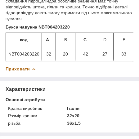
складання гідроциліндра особливе значення має точну
відповідність штока, гільзи та кришки. Точно підібрані деталі
гідроциліндру дають змогу отримати від нього максимального
зусилля.
Букса чавунна NBT004203220
код
A
B
C
D
E
NBT004203220
32
20
42
27
33
Приховати
Характеристики
Основні атрибути
Країна виробник
Італія
Розмір кришки
32х20
різьба
36х1,5