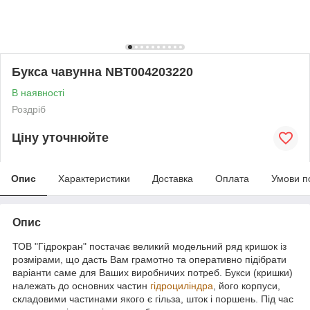
Букса чавунна NBT004203220
В наявності
Роздріб
Ціну уточнюйте
Опис
Характеристики
Доставка
Оплата
Умови п
Опис
ТОВ "Гідрокран" постачає великий модельний ряд кришок із
розмірами, що дасть Вам грамотно та оперативно підібрати
варіанти саме для Ваших виробничих потреб. Букси (кришки)
належать до основних частин
гідроциліндра
, його корпуси,
складовими частинами якого є гільза, шток і поршень. Під час