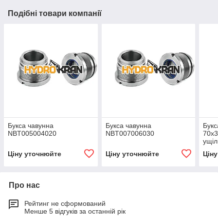
Подібні товари компанії
Букса чавунна
Букса чавунна
Букс
NBT005004020
NBT007006030
70х3
ущіл
Ціну уточнюйте
Ціну уточнюйте
Цін
Про нас
Рейтинг не сформований
Менше 5 відгуків за останній рік