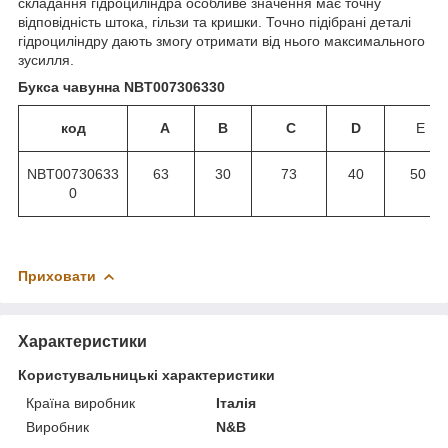
складання гідроциліндра особливе значення має точну
відповідність штока, гільзи та кришки. Точно підібрані деталі
гідроциліндру дають змогу отримати від нього максимального
зусилля.
Букса чавунна NBT007306330
код
A
B
C
D
E
NBT00730633
63
30
73
40
50
0
Приховати
Характеристики
Користувальницькі характеристики
Країна виробник
Італія
Виробник
N&B