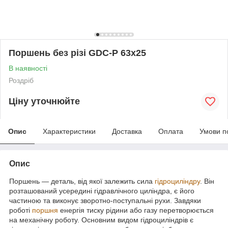
Поршень без різі GDC-P 63x25
В наявності
Роздріб
Ціну уточнюйте
Опис
Характеристики
Доставка
Оплата
Умови п
Опис
Поршень — деталь, від якої залежить сила
гідроциліндру
. Він
розташований усередині гідравлічного циліндра, є його
частиною та виконує зворотно-поступальні рухи. Завдяки
роботі
поршня
енергія тиску рідини або газу перетворюється
на механічну роботу. Основним видом гідроциліндрів є