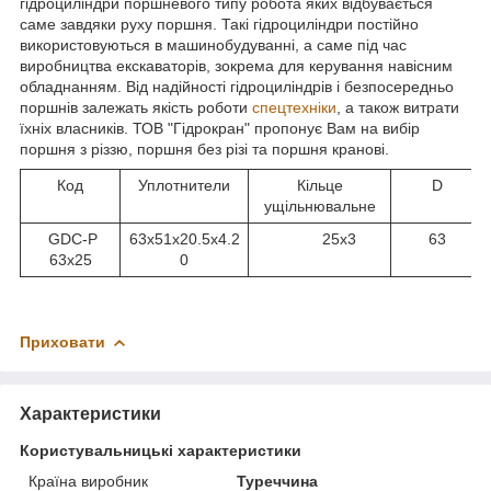
гідроциліндри поршневого типу робота яких відбувається
саме завдяки руху поршня. Такі гідроциліндри постійно
використовуються в машинобудуванні, а саме під час
виробництва екскаваторів, зокрема для керування навісним
обладнанням. Від надійності гідроциліндрів і безпосередньо
поршнів залежать якість роботи
спецтехніки
, а також витрати
їхніх власників. ТОВ "Гідрокран" пропонує Вам на вибір
поршня з різзю, поршня без різі та поршня кранові.
Код
Уплотнители
Кільце
D
ущільнювальне
GDC-P
63x51x20.5x4.2
25x3
63
63x25
0
Приховати
Характеристики
Користувальницькі характеристики
Країна виробник
Туреччина