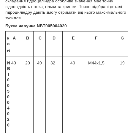
складання гідроциліндра особливе значення має точну
відповідність штока, гільзи та кришки. Точно підібрані деталі
гідроциліндру дають змогу отримати від нього максимального
зусилля.
Букса чавунна NBT005004020
к
A
B
C
D
E
F
G
о
д
N
40
20
49
32
40
M44x1,5
19
B
T
0
0
5
0
0
4
0
2
0