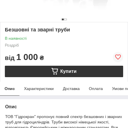
Безшовні та зварні труби
В наявності
Роздріб
1 000
від
₴
Купити
Опис
Характеристики
Доставка
Оплата
Умови п
Опис
ТОВ "Гідрокран" пропонує повний спектр безшовних і зварних
труб для гідроциліндрів. Труби високої німецької якості,
відповідають Європейським і міжнародним стандартам. Вся