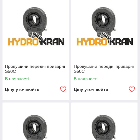
ТОВ "Гідрокран" у своєму асортименті пропонує провушини у
виконанні сталь по сталі і використовуються там, де мають
місце змінні навантаження. Провушини з підшипниками по
сталі необхідно змащувати, тому всі вони виготовлені з
мастильним ніпелем. Ці провушини виготовлені і розроблені
особливо для штоків і гідроциліндрів, де необхідна
максимальна міцність кріплення.
Провушини передні приварні
Провушини передні приварні
S50C
S60C
В наявності
В наявності
Ціну уточнюйте
Ціну уточнюйте