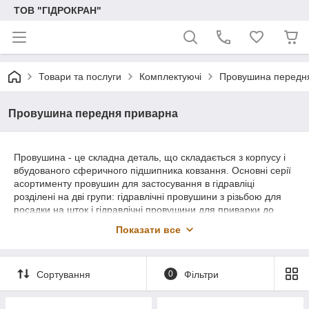
ТОВ "ГІДРОКРАН"
Товари та послуги
Комплектуючі
Провушина передн
Провушина передня приварна
Провушина - це складна деталь, що складається з корпусу і
вбудованого сферичного підшипника ковзання. Основні серії
асортименту провушин для застосування в гідравліці
розділені на дві групи: гідравлічні провушини з різьбою для
посадки на шток і гідравлічні провушини для приварки до
штоку або задньої кришки. Особливого підходу вимагає
Показати все
провушина штока гідроциліндра. Штокові провушини можуть
бути з внутрішньою або зовнішньою різьбою або без різьби
для приварки до штоку, або задньої кришки гідроциліндра.
Сортування
0
Фільтри
Існують різні версії роботи стандартних сферичних
підшипників: сталь по сталі, сталь по бронзі, сталь по
матеріалу.