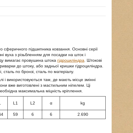
го сферичного підшипника ковзання. Основні серії
чні вуха з різьбленням для посадки на шток і
ходу вимагає провушина штока
гідроциліндра
. Штокові
риварки до штоку, або задньої кришки гідроциліндра.
, сталь по бронзі, сталь по матеріалу.
лі і використовуються там, де мають місце змінні
они вже виготовлені з мастильним ніпелем. Ці
 необхідна максимальна міцність кріплення.
L
L1
L2
α
kg
44
59
6
6
2.690