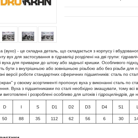
 (вухо) - це складна деталь, що складається з корпусу і вбудовано
у вух для застосування в гідравліці розділені на дві групи: гідравлі
ні вуха для приварки до штоку або задньої кришки. Особливого під
ть бути з внутрішньою або зовнішньою різьбою або без різьби для п
ізні версії роботи стандартних сферичних підшипників: сталь по сталі
окран" у своєму асортименті пропонує вуха у виконанні сталь по ста
ння. Вуха з підшипниками по сталі необхідно змащувати, тому всі в
 виготовлені і розроблені особливо для штоків і гідроциліндрів, де
D
I
S
D1
D2
D3
D4
S1
50
88
35
112
62
56
6
30
1
ристики