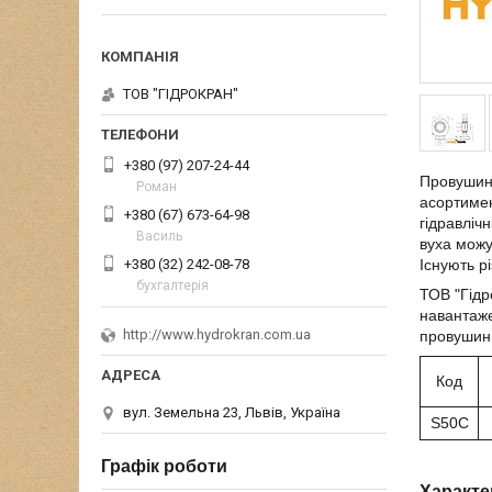
ТОВ "ГІДРОКРАН"
+380 (97) 207-24-44
Провушина
Роман
асортимент
+380 (67) 673-64-98
гідравліч
Василь
вуха можу
+380 (32) 242-08-78
Існують р
бухгалтерія
ТОВ "Гідр
навантаже
http://www.hydrokran.com.ua
провушини
Код
вул. Земельна 23, Львів, Україна
S50C
Графік роботи
Характе