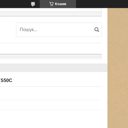
Кошик
 S50C