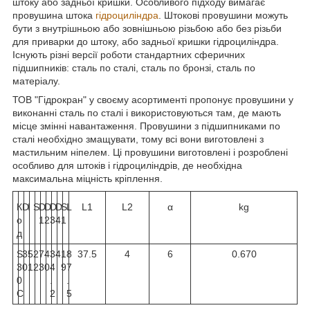
штоку або задньої кришки. Особливого підходу вимагає
провушина штока
гідроциліндра
. Штокові провушини можуть
бути з внутрішньою або зовнішньою різьбою або без різьби
для приварки до штоку, або задньої кришки гідроциліндра.
Існують різні версії роботи стандартних сферичних
підшипників: сталь по сталі, сталь по бронзі, сталь по
матеріалу.
ТОВ "Гідрокран" у своєму асортименті пропонує провушини у
виконанні сталь по сталі і використовуються там, де мають
місце змінні навантаження. Провушини з підшипниками по
сталі необхідно змащувати, тому всі вони виготовлені з
мастильним ніпелем. Ці провушини виготовлені і розроблені
особливо для штоків і гідроциліндрів, де необхідна
максимальна міцність кріплення.
К
D
I
S
D
D
D
D
S
L
L1
L2
α
kg
о
1
2
3
4
1
д
S
3
5
2
7
4
3
4
1
8
37.5
4
6
0.670
3
0
1
2
3
0
4
9
7
0
.
.
C
2
5