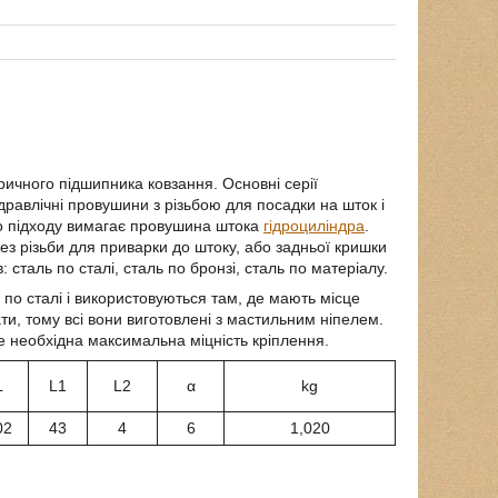
ричного підшипника ковзання. Основні серії
ідравлічні провушини з різьбою для посадки на шток і
го підходу вимагає провушина штока
гідроциліндра
.
з різьби для приварки до штоку, або задньої кришки
 сталь по сталі, сталь по бронзі, сталь по матеріалу.
по сталі і використовуються там, де мають місце
и, тому всі вони виготовлені з мастильним ніпелем.
де необхідна максимальна міцність кріплення.
L
L1
L2
α
kg
02
43
4
6
1,020