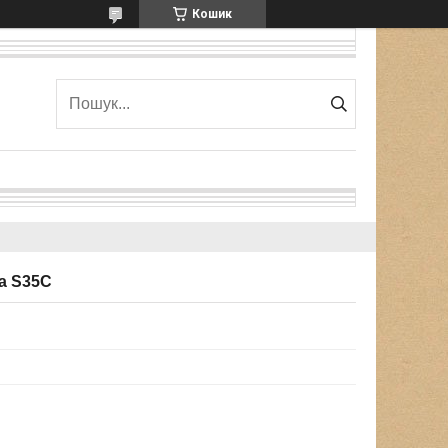
Кошик
а S35C