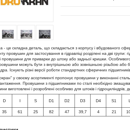
 - це складна деталь, що складається з корпусу і вбудованого сфе
ту провушин для застосування в гідравліці розділені на дві групи: г
ні провушини для приварки до штоку або задньої кришки. Особливо
ровушини можуть бути з внутрішньою або зовнішньою різьбою або бе
ндра. Існують різні версії роботи стандартних сферичних підшипників:
окран" у своєму асортименті пропонує провушини у виконанні сталь 
вантаження. Провушини з підшипниками по сталі необхідно змащуват
ини виготовлені і розроблені особливо для штоків і гідроциліндрів, 
D
I
S
D1
D2
D3
D4
S1
35
61
25
82
47
39,7
4
21
1
ристики