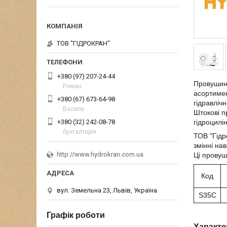
ТОВ "ГІДРОКРАН"
+380 (97) 207-24-44
Провушина
Роман
асортимен
+380 (67) 673-64-98
гідравліч
Василь
Штокові п
+380 (32) 242-08-78
гідроцилі
бухгалтерія
ТОВ "Гідр
змінні на
http://www.hydrokran.com.ua
Ці провуш
Код
вул. Земельна 23, Львів, Україна
S35C
Графік роботи
Характе