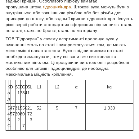
задньої кришки. Особливого підходу вимагає
провушина штока
гідроциліндра
. Штокові вуха можуть бути з
внутрішньою або зовнішньою різьбою або без різьби для
приварки до штоку, або задньої кришки гідроциліндра. Існують
різні версії роботи стандартних сферичних підшипників: сталь
по сталі, сталь по бронзі, сталь по матеріалу.
ТОВ "Гідрокран" у своєму асортименті пропонує вуха у
виконанні сталь по сталі і використовуються там, де мають
місце змінні навантаження. Вуха з підшипниками по сталі
необхідно змащувати, тому всі вони вже виготовлені з
мастильним ніпелем. Ці провушини виготовлені і розроблені
особливо для штоків і гідроциліндрів, де необхідна
максимальна міцність кріплення.
К
D
I
S
D
D
D
D
S
L
L1
L2
α
kg
о
1
2
3
4
1
д
S
4
7
3
1
5
5
6
2
1
52
5
7
1,930
4
5
7
2
0
8
0
7
2
5
2
.
3
C
7