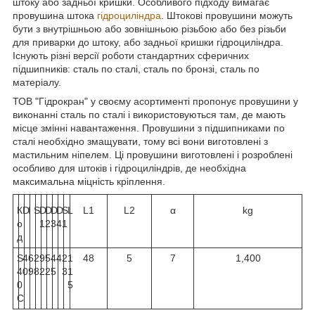
штоку або задньої кришки. Особливого підходу вимагає
провушина штока
гідроциліндра
. Штокові провушини можуть
бути з внутрішньою або зовнішньою різьбою або без різьби
для приварки до штоку, або задньої кришки гідроциліндра.
Існують різні версії роботи стандартних сферичних
підшипників: сталь по сталі, сталь по бронзі, сталь по
матеріалу.
ТОВ "Гідрокран" у своєму асортименті пропонує провушини у
виконанні сталь по сталі і використовуються там, де мають
місце змінні навантаження. Провушини з підшипниками по
сталі необхідно змащувати, тому всі вони виготовлені з
мастильним ніпелем. Ці провушини виготовлені і розроблені
особливо для штоків і гідроциліндрів, де необхідна
максимальна міцність кріплення.
К
D
I
S
D
D
D
D
S
L
L1
L2
α
kg
о
1
2
3
4
1
д
S
4
6
2
9
5
4
4
2
1
48
5
7
1,400
4
0
9
8
2
2
5
3
1
0
5
C