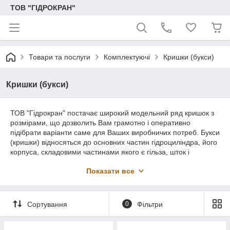
ТОВ "ГІДРОКРАН"
Товари та послуги
Комплектуючі
Кришки (букси)
Кришки (букси)
ТОВ "Гідрокран" постачає широкий модельний ряд кришок з
розмірами, що дозволить Вам грамотно і оперативно
підібрати варіанти саме для Ваших виробничих потреб. Букси
(кришки) відносяться до основних частин гідроциліндра, його
корпуса, складовими частинами якого є гільза, шток і
поршень. При складанні гідроциліндра особливе значення
Показати все
має точне відповідність штока, гільзи і кришки. Точно підібрані
деталі гідроциліндра дозволяють отримати від нього
максимального зусилля.
Сортування
0
Фільтри