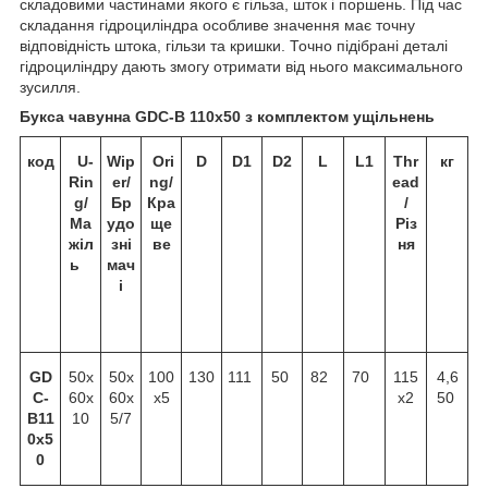
складовими частинами якого є гільза, шток і поршень. Під час
складання гідроциліндра особливе значення має точну
відповідність штока, гільзи та кришки. Точно підібрані деталі
гідроциліндру дають змогу отримати від нього максимального
зусилля.
Букса чавунна GDC-B 110х50 з комплектом ущільнень
код
U-
Wip
Ori
D
D1
D2
L
L1
Thr
кг
Rin
er/
ng/
ead
g/
Бр
Кра
/
Ма
удо
ще
Різ
жіл
зні
ве
ня
ь
мач
і
GD
50х
50х
100
130
111
50
82
70
115
4,6
C-
60х
60х
х5
х2
50
B11
10
5/7
0x5
0