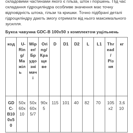
складовими частинами якого є гільза, шток і поршень. Під час
складання гідроциліндра особливе значення має точну
відповідність штока, гільзи та кришки. Точно підібрані деталі
гідроциліндру дають змогу отримати від нього максимального
зусилля.
Букса чавунна GDC-B 100х50 з комплектом ущільнень
код
U-
Wip
Ori
D
D1
D2
L
L1
Thr
кг
Rin
er/
ng/
ead
g/
Бр
Кра
/
Ма
удо
ще
Різ
жіл
зні
ве
ня
ь
мач
і
GD
50х
50х
90х
115
101
40
82
70
105
3,6
C-
60х
60х
5
х2
10
B10
10
5/7
0x5
0