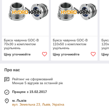
Букса чавунна GDC-B
Букса чавунна GDC-B
Букс
70х30 з комплектом
110х50 з комплектом
120х
ущільнень
ущільнень
ущіл
Ціну уточнюйте
Ціну уточнюйте
Цін
Про нас
Рейтинг не сформований
Менше 5 відгуків за останній рік
Працює з 15.02.2017
м. Львів
вул. Земельна 23, Львів, Україна