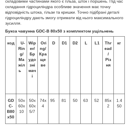
складовими частинами якого є гільза, шток і поршень. Під час
складання гідроциліндра особливе значення має точну
відповідність штока, гільзи та кришки. Точно підібрані деталі
гідроциліндру дають змогу отримати від нього максимального
зусилля.
Букса чавунна GDC-B 80х50 з комплектом ущільнень
код
U-
Wip
Ori
D
D1
D2
L
L1
Thr
кг
Rin
er/
ng/
ead
g/
Бр
Кра
/
Ма
удо
ще
Різ
жіл
зні
ве
ня
ь
мач
і
GD
50х
50х
74х
95
81
50
63
52
85х
1.4
C-
60х
60х
4
2
50
B80
10
5/7
x50