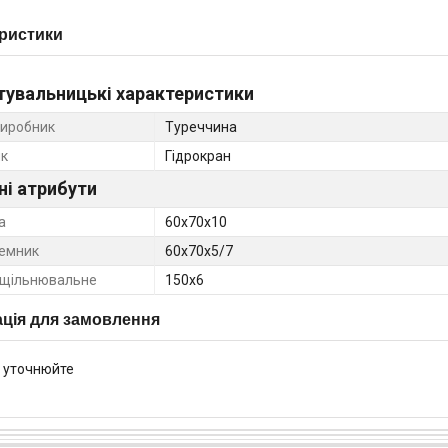
ристики
тувальницькі характеристики
виробник
Туреччина
к
Гідрокран
ні атрибути
а
60х70х10
емник
60х70х5/7
ущільнювальне
150х6
ція для замовлення
 уточнюйте