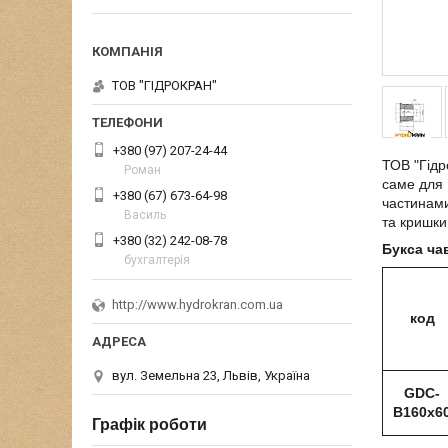
ТОВ "ГІДРОКРАН"
+380 (97) 207-24-44
ТОВ "Гідр
Роман
саме для 
+380 (67) 673-64-98
частинами
Василь
та кришки
+380 (32) 242-08-78
Букса ча
бухгалтерія
http://www.hydrokran.com.ua
код
вул. Земельна 23, Львів, Україна
GDC-
B160x6
Графік роботи