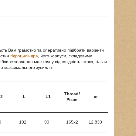
сть Вам грамотно та оперативно підібрати варіанти
астин
гідроциліндра
, його корпуси, складовими
обливе значення має точну відповідність штока, гільзи
ього максимального зусилля.
Thread/
2
L
L1
кг
Різня
0
102
90
165х2
12,830