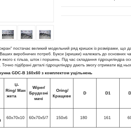
окран" постачає великий модельний ряд кришок із розмірами, що да
Ваших виробничих потреб. Букси (кришки) належать до основних ч
 якого є гільза, шток і поршень. Під час складання гідроциліндра ос
. Точно підібрані деталі гідроциліндру дають змогу отримати від н
вунна GDC-B 160х60 з комплектом ущільнень
U-
Wiper/
Ring/ Ман
Oring/
Брудозні
D
D1
D
жета
Кращеве
мачі
60х70х10
60х70х5/7
150х6
180
161
6
0