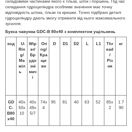
складовими частинами якого є гільза, шток і поршень. Під час
складання гідроциліндра особливе значення має точну
відповідність штока, гільзи та кришки. Точно підібрані деталі
гідроциліндру дають змогу отримати від нього максимального
зусилля.
Букса чавунна GDC-B 80х40 з комплектом ущільнень
код
U-
Wip
Ori
D
D1
D2
L
L1
Thr
кг
Rin
er/
ng/
ead
g/
Бр
Кра
/
Ма
удо
ще
Різ
жіл
зні
ве
ня
ь
мач
і
GD
40х
40х
74х
95
81
40
63
52
85х
1.7
C-
50х
48х
4
2
90
B80
10
5/7
x40