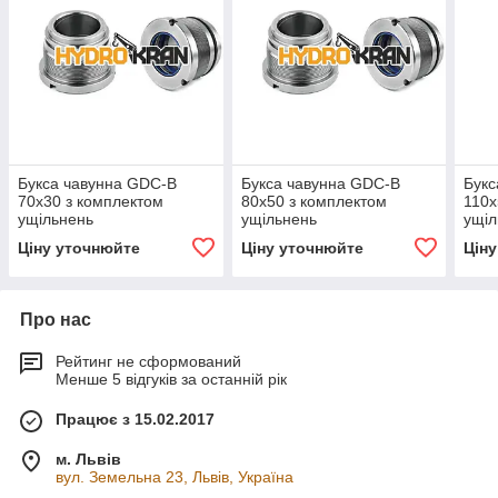
Букса чавунна GDC-B
Букса чавунна GDC-B
Букс
70х30 з комплектом
80х50 з комплектом
110х
ущільнень
ущільнень
ущіл
Ціну уточнюйте
Ціну уточнюйте
Цін
Про нас
Рейтинг не сформований
Менше 5 відгуків за останній рік
Працює з 15.02.2017
м. Львів
вул. Земельна 23, Львів, Україна