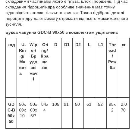
складовими частинами якого є гільза, шток і поршень. Під час
складання гідроциліндра особливе значення має точну
відповідність штока, гільзи та кришки. Точно підібрані деталі
гідроциліндру дають змогу отримати від нього максимального
зусилля.
Букса чавунна GDC-B 90х50 з комплектом ущільнень
код
U-
Wip
Ori
D
D1
D2
L
L1
Thr
кг
Rin
er/
ng/
ead
g/
Бр
Кра
/
Ма
удо
ще
Реж
жет
зні
ве
ба
а
мач
і
GD
50х
50х
84х
105
91
50
63
52
95х
2,0
C-B
60х
60х
4
2
70
90x
10
5/7
50