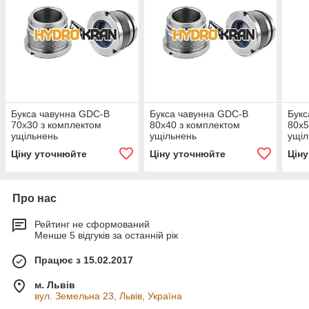
Букса чавунна GDC-B
Букса чавунна GDC-B
Букс
70х30 з комплектом
80х40 з комплектом
80х5
ущільнень
ущільнень
ущіл
Ціну уточнюйте
Ціну уточнюйте
Цін
Про нас
Рейтинг не сформований
Менше 5 відгуків за останній рік
Працює з 15.02.2017
м. Львів
вул. Земельна 23, Львів, Україна