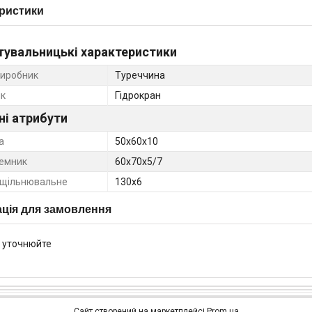
ристики
тувальницькі характеристики
виробник
Туреччина
к
Гідрокран
ні атрибути
а
50х60х10
емник
60х70х5/7
ущільнювальне
130х6
ція для замовлення
 уточнюйте
Сайт створений на маркетплейсі
Prom.ua