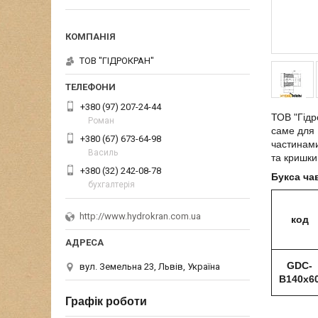
ТОВ "ГІДРОКРАН"
+380 (97) 207-24-44
ТОВ "Гідр
Роман
саме для 
+380 (67) 673-64-98
частинами
Василь
та кришки
+380 (32) 242-08-78
Букса ча
бухгалтерія
http://www.hydrokran.com.ua
код
GDC-
вул. Земельна 23, Львів, Україна
B140x6
Графік роботи