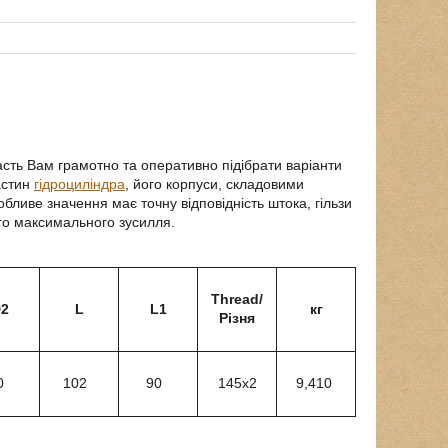
сть Вам грамотно та оперативно підібрати варіанти
астин
гідроциліндра
, його корпуси, складовими
обливе значення має точну відповідність штока, гільзи
ього максимального зусилля.
Thread/
2
L
L1
кг
Різня
0
102
90
145х2
9,410