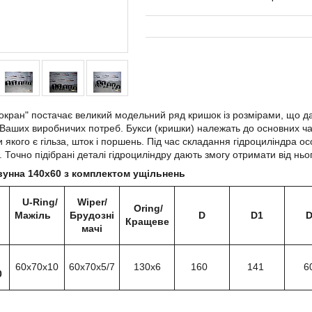
окран" постачає великий модельний ряд кришок із розмірами, що да
Ваших виробничих потреб. Букси (кришки) належать до основних ч
 якого є гільза, шток і поршень. Під час складання гідроциліндра ос
. Точно підібрані деталі гідроциліндру дають змогу отримати від н
вунна 140х60 з комплектом ущільнень
U-Ring/
Wiper/
Oring/
Мажіль
Брудозні
D
D1
D
Кращеве
мачі
60х70х10
60х70х5/7
130х6
160
141
6
0