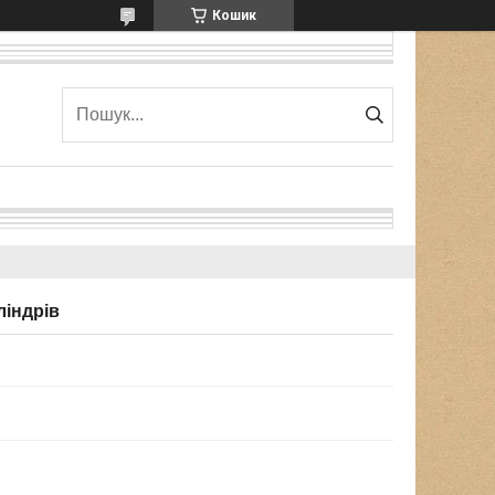
Кошик
ліндрів