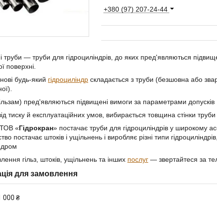
+380 (97) 207-24-44
і труби — труби для гідроциліндрів, до яких пред'являються підви
ї поверхні.
снові будь-який
гідроциліндр
складається з труби (безшовна або зв
ої).
гільзам) пред'являються підвищені вимоги за параметрами допусків 
ід тиску й експлуатаційних умов, вибирається товщина стінки труби
 ТОВ «
Гідрокран
» постачає труби для гідроциліндрів у широкому ас
тво постачає штоків і ущільнень і виробляє різні типи гідроциліндрів
індром
лення гільз, штоків, ущільнень та інших
послуг
— звертайтеся за т
ція для замовлення
1 000 ₴