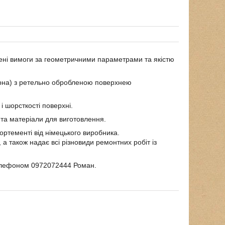
щені вимоги за геометричними параметрами та якістю
арна) з ретельно обробленою поверхнею
і шорсткості поверхні.
 та матеріали для виготовлення.
ортементі від німецького виробника.
, а також надає всі різновиди ремонтних робіт із
елефоном 0972072444 Роман.