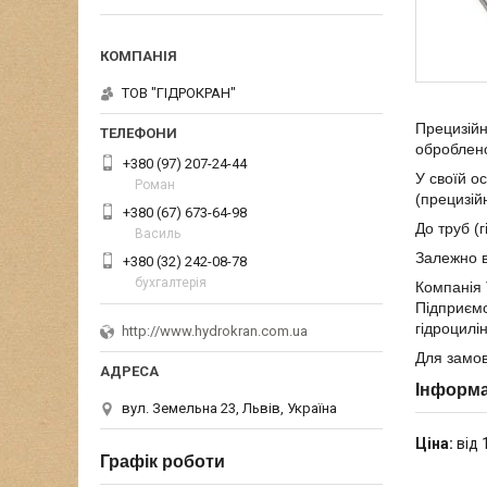
ТОВ "ГІДРОКРАН"
Прецизійн
оброблено
+380 (97) 207-24-44
У своїй о
Роман
(прецизійн
+380 (67) 673-64-98
До труб (
Василь
Залежно в
+380 (32) 242-08-78
бухгалтерія
Компанія
Підприємс
гідроцил
http://www.hydrokran.com.ua
Для замов
Інформа
вул. Земельна 23, Львів, Україна
Ціна:
від 
Графік роботи