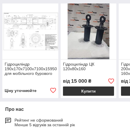
Гідроциліндр
Гідроциліндр ЦК
Гідр
190х170х7100х7100х15950
120х80х160
200х
для мобільного бурового
160х
комплексу МБК-200
125
15 000
від
₴
від
Ціну уточнюйте
Купити
Про нас
Рейтинг не сформований
Менше 5 відгуків за останній рік