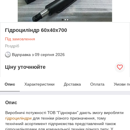
Гідроциліндр 60х40х700
Під замовлення
Роздріб
Відправка з
09 серпня 2026
Ціну уточнюйте
Опис
Характеристики
Доставка
Оплата
Умови п
Опис
Виробничі потужності ТОВ "Гіднокран" дають змогу виробляти
гідроциліндри
для техніки різного призначення, тому
технічний асортимент підприємства представлений також
гідроциліндрами для комунальної техніки різного типу. У