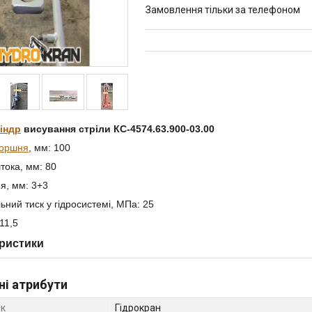
Замовлення тільки за телефоном
індр
висування стріли КС-4574.63.900-03.00
оршня
, мм: 100
тока, мм: 80
я, мм: 3+3
ний тиск у гідросистемі, МПа: 25
511,5
ристики
ні атрибути
к
Гідрокран