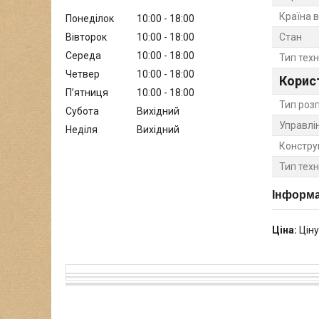
Країна 
Понеділок
10:00
18:00
Вівторок
10:00
18:00
Стан
Середа
10:00
18:00
Тип техн
Четвер
10:00
18:00
Корис
Пʼятниця
10:00
18:00
Тип роз
Субота
Вихідний
Управлі
Неділя
Вихідний
Констру
Тип тех
Інформа
Ціна:
Ціну