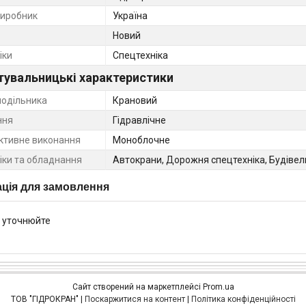
виробник
Україна
Новий
іки
Спецтехніка
тувальницькі характеристики
подільника
Крановий
ння
Гідравлічне
ктивне виконання
Моноблочне
ніки та обладнання
Автокрани, Дорожня спецтехніка, Будівель
ція для замовлення
 уточнюйте
Сайт створений на маркетплейсі
Prom.ua
ТОВ "ГІДРОКРАН" |
Поскаржитися на контент
|
Політика конфіденційності