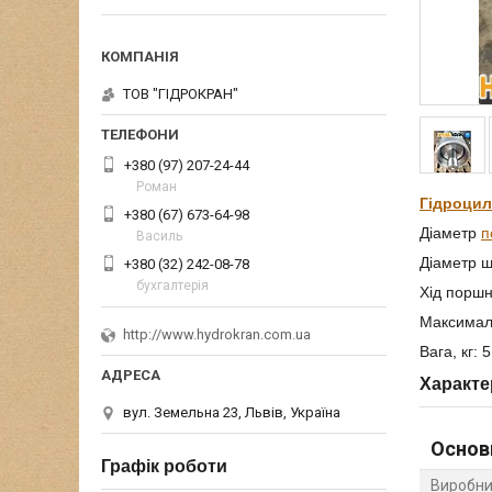
ТОВ "ГІДРОКРАН"
+380 (97) 207-24-44
Роман
Гідроцил
+380 (67) 673-64-98
Діаметр
п
Василь
Діаметр ш
+380 (32) 242-08-78
бухгалтерія
Хід поршн
Максималь
http://www.hydrokran.com.ua
Вага, кг: 
Характе
вул. Земельна 23, Львів, Україна
Основ
Графік роботи
Виробни