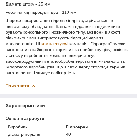
Діаметр штоку - 25 мм
Робочий хід гідроциліндра - 110 мм
Широке використання гідроциліндрів зустрічається і в
підйомному обладнанні. Вантажні гідравлічні підйомники
бувають консольного і ножничного типу. Всі вони в якості
підйомної сили використовують гідроциліндри та
маслостанцію. Ці
комплектуючі
компанія "
Гідрокран
" зможе
виготовити в найкоротші терміни і за прийнятну ціну, оскільки
у своєму виробництві компанія використовує
високопродуктивні металообробні верстати вітчизняного та
імпортного виробництва, що в свою чергу скорочує терміни
виготовлення і знижує собівартість.
Приховати
Характеристики
Основні атрибути
Виробник
Гідрокран
діаметр поршня
40