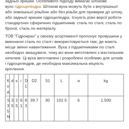
задньої кришки. Особливого підходу вимагає штокове
вухо
гідроциліндра
. Штокові вуха можуть бути з внутрішньої
або зовнішньої різьбою або без різьби для приварки до штоку,
або задньої кришки гідроциліндра. Існують різні версії роботи
стандартних сферичних підшипників: сталь по сталі, сталь по
бронзі, сталь по матеріалу.
ТОВ "Гідрокран" у своєму асортименті пропонує провушини у
виконанні сталь по сталі і використовуються там, де мають
місце змінні навантаження. Вуха з підшипниками по сталі
необхідно змащувати, тому всі вони виготовлені з мастильним
ніпелем. Ці вуха виготовлені і розроблені особливо для штоків
і гідроциліндрів, де необхідна максимальна міцність
кріплення.
К
d
s
i
D
D2
S1
L
α
kg
о
1
д
S
3
2
6
8
39.7
30
102.5
6
1.500
3
5
5
1
3
5
N