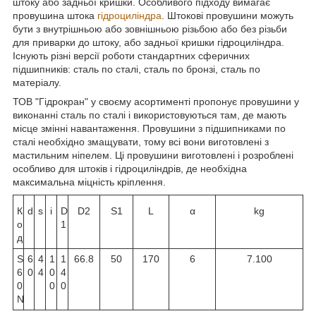
штоку або задньої кришки. Особливого підходу вимагає
провушина штока
гідроциліндра
. Штокові провушини можуть
бути з внутрішньою або зовнішньою різьбою або без різьби
для приварки до штоку, або задньої кришки гідроциліндра.
Існують різні версії роботи стандартних сферичних
підшипників: сталь по сталі, сталь по бронзі, сталь по
матеріалу.
ТОВ "Гідрокран" у своєму асортименті пропонує провушини у
виконанні сталь по сталі і використовуються там, де мають
місце змінні навантаження. Провушини з підшипниками по
сталі необхідно змащувати, тому всі вони виготовлені з
мастильним ніпелем. Ці провушини виготовлені і розроблені
особливо для штоків і гідроциліндрів, де необхідна
максимальна міцність кріплення.
К
d
s
i
D
D2
S1
L
α
kg
о
1
д
S
6
4
1
1
66.8
50
170
6
7.100
6
0
4
0
4
0
0
0
N