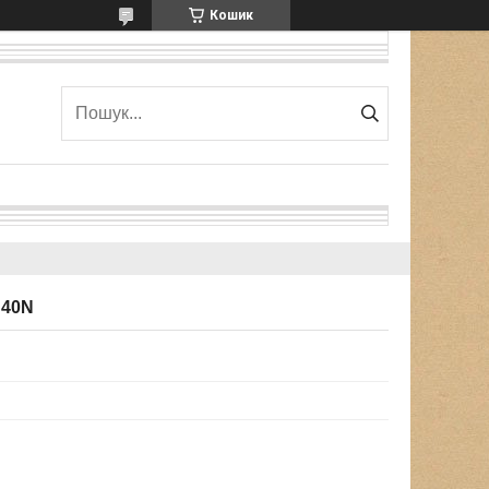
Кошик
S40N