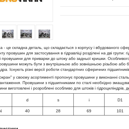
 - це складна деталь, що складається з корпусу і вбудованого сфе
ту провушин для застосування в гідравліці розділені на дві групи: г
ні провушини для приварки до штоку або задньої кришки. Особливо
ровушини можуть бути з внутрішньою або зовнішньою різьбою або бе
ндра. Існують різні версії роботи стандартних сферичних підшипників:
окран" у своєму асортименті пропонує провушини у виконанні сталь 
вантаження. Провушини з підшипниками по сталі необхідно змащуват
ини виготовлені і розроблені особливо для штоків і гідроциліндрів, 
d
s
i
D1
N
40
28
69
101
ристики