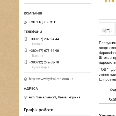
ТОВ "ГІДРОКРАН"
+380 (97) 207-24-44
Провушина
Роман
асортимен
+380 (67) 673-64-98
гідравліч
Василь
Штокові п
+380 (32) 242-08-78
гідроцилі
бухгалтерія
ТОВ "Гідр
змінні на
http://www.hydrokran.com.ua
Ці провуш
Код
вул. Земельна 23, Львів, Україна
S40
Графік роботи
Характе