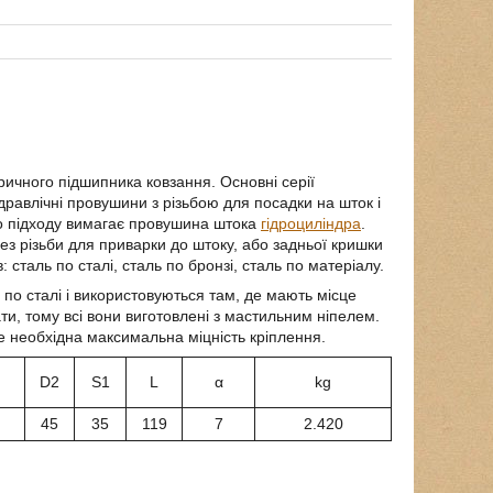
ричного підшипника ковзання. Основні серії
ідравлічні провушини з різьбою для посадки на шток і
го підходу вимагає провушина штока
гідроциліндра
.
з різьби для приварки до штоку, або задньої кришки
 сталь по сталі, сталь по бронзі, сталь по матеріалу.
по сталі і використовуються там, де мають місце
и, тому всі вони виготовлені з мастильним ніпелем.
де необхідна максимальна міцність кріплення.
D2
S1
L
α
kg
45
35
119
7
2.420