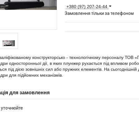
+380 (97) 207-24-44
Замовлення тільки за телефоном
валіфікованому конструкторсько - технологічному персоналу ТОВ «
ндри односторонньої дії, в яких плунжер рухається під впливом робо
ься під дією зовнішніх сил або пружних елементів. На сьогоднішні
ндри для підйомних механізмів.
ція для замовлення
 уточнюйте