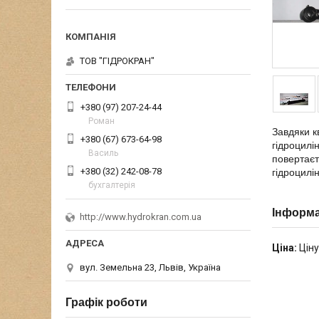
ТОВ "ГІДРОКРАН"
+380 (97) 207-24-44
Роман
Завдяки к
+380 (67) 673-64-98
гідроцилі
Василь
повертаєт
+380 (32) 242-08-78
гідроцилі
бухгалтерія
Інформа
http://www.hydrokran.com.ua
Ціна:
Ціну
вул. Земельна 23, Львів, Україна
Графік роботи