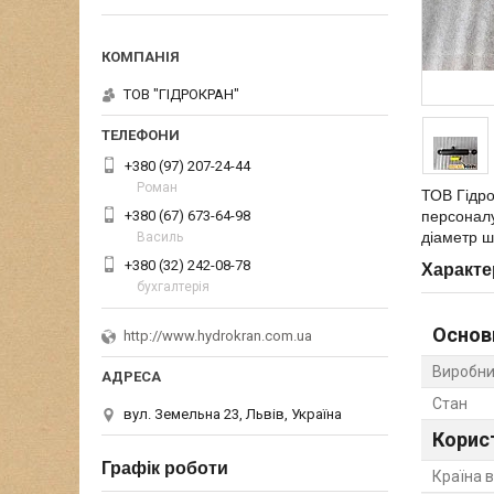
ТОВ "ГІДРОКРАН"
+380 (97) 207-24-44
Роман
ТОВ Гідр
+380 (67) 673-64-98
персоналу
діаметр ш
Василь
+380 (32) 242-08-78
Характе
бухгалтерія
Основ
http://www.hydrokran.com.ua
Виробни
Стан
вул. Земельна 23, Львів, Україна
Корис
Графік роботи
Країна 