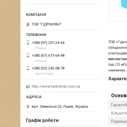
ТОВ "ГІДРОКРАН"
ТОВ «Гідрок
+380 (97) 207-24-44
обладнання
Роман
електродвиг
+380 (67) 673-64-98
маслостанц
Василь
бар (70 мПа
+380 (32) 242-08-78
замовника.
бухгалтерія
Характе
http://www.hydrokran.com.ua
Основ
Гарантій
вул. Земельна 23, Львів, Україна
Кількіст
Графік роботи
Підвище