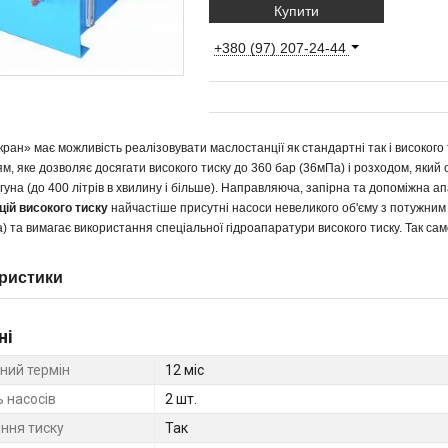
Купити
+380 (97) 207-24-44
ран» має можливість реалізовувати маслостанції як стандартні так і високого 
м, яке дозволяє досягати високого тиску до 360 бар (36мПа) і розходом, як
уна (до 400 літрів в хвилину і більше). Направляюча, запірна та допоміжна а
ій високого тиску
найчастіше присутні насоси невеликого об'єму з потужним 
) та вимагає використання спеціальної гідроапаратури високого тиску. Так сам
ристики
ні
ний термін
12 міс
ь насосів
2 шт.
ння тиску
Так