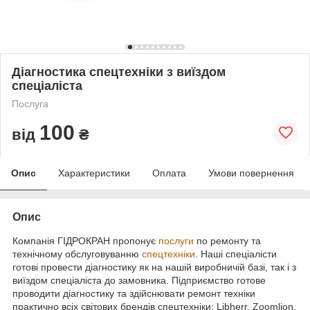
Діагностика спецтехніки з виїздом
спеціаліста
Послуга
100
від
₴
Опис
Характеристики
Оплата
Умови повернення
Опис
Компанія ГІДРОКРАН пропонує
послуги
по ремонту та
технічному обслуговуванню
спецтехніки
. Наші спеціалісти
готові провести діагностику як на нашій виробничій базі, так і з
виїздом спеціаліста до замовника. Підприємство готове
проводити діагностику та здійснювати ремонт техніки
практично всіх світових брендів спецтехніки: Libherr, Zoomlion,