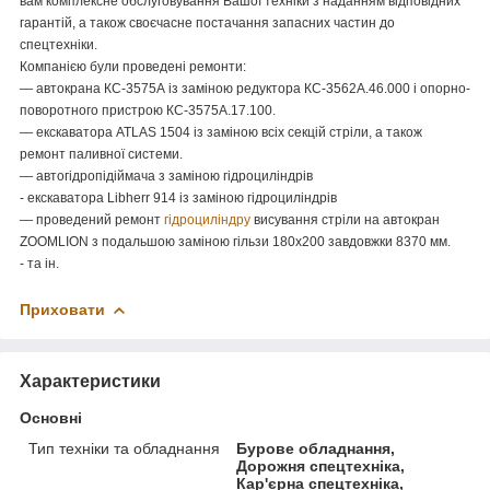
вам комплексне обслуговування Вашої техніки з наданням відповідних
гарантій, а також своєчасне постачання запасних частин до
спецтехніки.
Компанією були проведені ремонти:
— автокрана КС-3575А із заміною редуктора КС-3562А.46.000 і опорно-
поворотного пристрою КС-3575А.17.100.
— екскаватора ATLAS 1504 із заміною всіх секцій стріли, а також
ремонт паливної системи.
— автогідропідіймача з заміною гідроциліндрів
- екскаватора Libherr 914 із заміною гідроциліндрів
— проведений ремонт
гідроциліндру
висування стріли на автокран
ZOOMLION з подальшою заміною гільзи 180х200 завдовжки 8370 мм.
- та ін.
Приховати
Характеристики
Основні
Тип техніки та обладнання
Бурове обладнання,
Дорожня спецтехніка,
Кар'єрна спецтехніка,