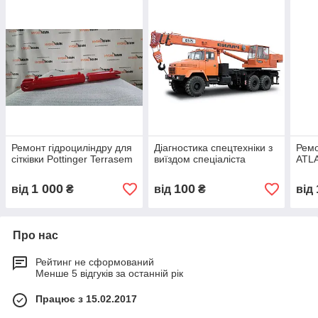
Ремонт гідроциліндру для
Діагностика спецтехніки з
Ремо
сітківки Pottinger Terrasem
виїздом спеціаліста
ATL
1 000
100
від
₴
від
₴
від
Про нас
Рейтинг не сформований
Менше 5 відгуків за останній рік
Працює з 15.02.2017