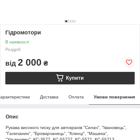
Гідромотори
В наявності
Роздріб
2 000
від
₴
Купити
арактеристики
Доставка
Оплата
Умови повернення
Опис
Рукава високого тиску для автокранів "Силач", "Івановець",
"Галичанин", "Броварчанець", "Клинці", "Машека",
"Ульяновец", КС-3577, КС-55727, КС-5571, КС-55713,