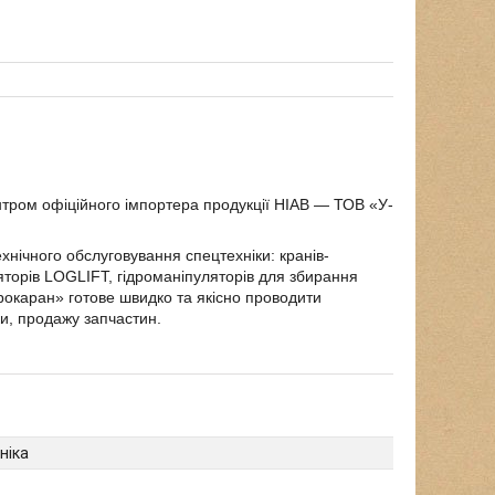
нтром офіційного імпортера продукції HIAB — ТОВ «У-
хнічного обслуговування спецтехніки: кранів-
ляторів LOGLIFT, гідроманіпуляторів для збирання
окаран» готове швидко та якісно проводити
ки, продажу запчастин.
ніка