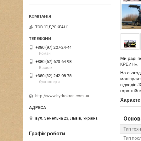
ТОВ "ГІДРОКРАН"
+380 (97) 207-24-44
Роман
Ми раді п
+380 (67) 673-64-98
КРЕЙН».
Василь
На сьогод
+380 (32) 242-08-78
маніпулят
бухгалтерія
відходів 
гарантійн
http://www.hydrokran.com.ua
Характе
Основ
вул. Земельна 23, Львів, Україна
Тип тех
Графік роботи
Тип пос