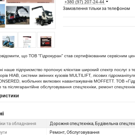
+380 (97) 207-24-44
Замовлення тільки за телефоном
овідомити, що ТОВ "Гідрокуран" став сертифікованим сервісним це
ні наше підприємство пропонує клієнтам широкий спектр послуг з те
орів HIAB, системи змінних кузовів MULTILIFT, лісових гідроманіпу
JONSERED, мобільних вилкових навантажувачів MOFFETT. ТОВ «Гідр
е та післягарантійне обслуговування спецтехніки, ремонт спецтехні
ристики
ні
ніки та обладнання
Дорожня спецтехніка, Будівельна спецтех
луги
Ремонт, Обслуговування