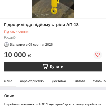
Гідроциліндр підйому стріли АП-18
Під замовлення
Роздріб
Відправка з
09 серпня 2026
10 000
₴
Купити
Опис
Характеристики
Доставка
Оплата
Умови п
Опис
Виробничі потужності ТОВ "Гіднокран" дають змогу виробляти