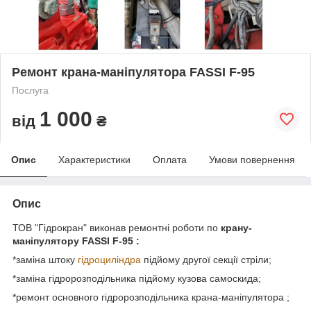
Ремонт крана-маніпулятора FASSI F-95
Послуга
1 000
від
₴
Опис
Характеристики
Оплата
Умови повернення
Опис
ТОВ "Гідрокран" виконав ремонтні роботи по
крану-
маніпулятору FASSI F-95 :
*заміна штоку
гідроциліндра
підйому другої секції стріли;
*заміна гідророзподільника підйому кузова самоскида;
*ремонт основного гідророзподільника крана-маніпулятора ;