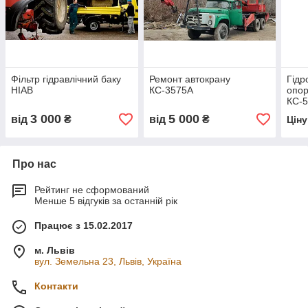
Фільтр гідравлічний баку
Ремонт автокрану
Гідр
HIAB
КС-3575А
опор
КС-
3 000
5 000
від
₴
від
₴
Цін
Про нас
Рейтинг не сформований
Менше 5 відгуків за останній рік
Працює з 15.02.2017
м. Львів
вул. Земельна 23, Львів, Україна
Контакти