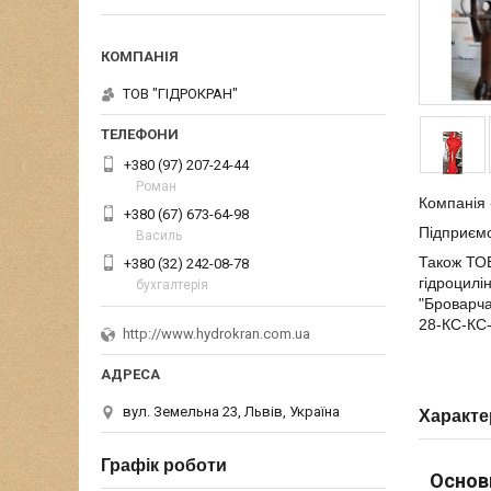
ТОВ "ГІДРОКРАН"
+380 (97) 207-24-44
Роман
Компанія 
+380 (67) 673-64-98
Підприєм
Василь
Також ТОВ
+380 (32) 242-08-78
гідроцилін
бухгалтерія
"Броварча
28-КС-КС-
http://www.hydrokran.com.ua
вул. Земельна 23, Львів, Україна
Характе
Графік роботи
Основ