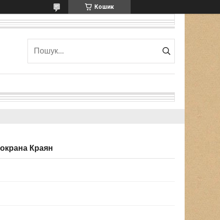
Кошик
токрана Краян