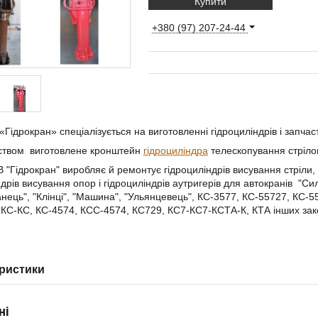
Купити
+380 (97) 207-24-44
«Гідрокран» спеціалізується на виготовленні гідроциліндрів і запчас
ством виготовлене кронштейн
гідроциліндра
телескопування стріло
 "Гідрокран" виробляє й ремонтує гідроциліндрів висування стріли, 
дрів висування опор і гідроциліндрів аутригерів для автокранів "Сила
нець", "Клінці", "Машина", "Ульянцевець", КС-3577, КС-55727, КС-5
КС-КС, КС-4574, КСС-4574, КС729, КС7-КС7-КСТА-К, КТА інших закорд
ристики
ні