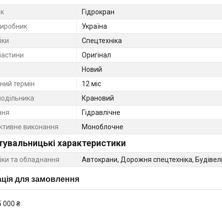
к
Гідрокран
виробник
Україна
іки
Спецтехніка
частини
Оригінал
Новий
ний термін
12 міс
подільника
Крановий
ння
Гідравлічне
ктивне виконання
Моноблочне
тувальницькі характеристики
ніки та обладнання
Автокрани, Дорожня спецтехніка, Будівель
ція для замовлення
5 000 ₴