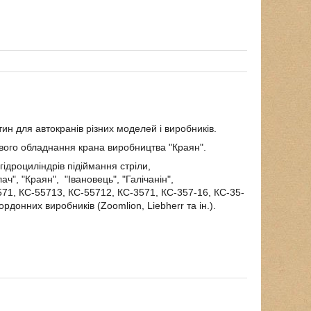
тин для автокранів різних моделей і виробників.
вого обладнання крана виробництва "Краян".
гідроциліндрів підіймання стріли,
ч", "Краян", "Івановець", "Галічанін",
571, КС-55713, КС-55712, КС-3571, КС-357-16, КС-35-
онних виробників (Zoomlion, Liebherr та ін.).