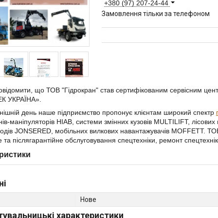
+380 (97) 207-24-44
Замовлення тільки за телефоном
овідомити, що ТОВ "Гідрокран" став сертифікованим сервісним цен
К УКРАЇНА».
нішній день наше підприємство пропонує клієнтам широкий спектр
нів-маніпуляторів HIAB, системи змінних кузовів MULTILIFT, лісових
ходів JONSERED, мобільних вилкових навантажувачів MOFFETT. ТОВ
е та післягарантійне обслуговування спецтехніки, ремонт спецтехні
ристики
ні
Нове
тувальницькі характеристики