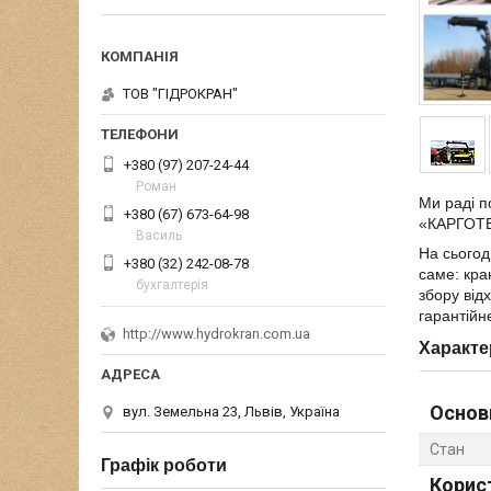
ТОВ "ГІДРОКРАН"
+380 (97) 207-24-44
Роман
Ми раді п
+380 (67) 673-64-98
«КАРГОТЕ
Василь
На сьогод
+380 (32) 242-08-78
саме: кра
бухгалтерія
збору від
гарантійн
http://www.hydrokran.com.ua
Характе
Основ
вул. Земельна 23, Львів, Україна
Стан
Графік роботи
Корис