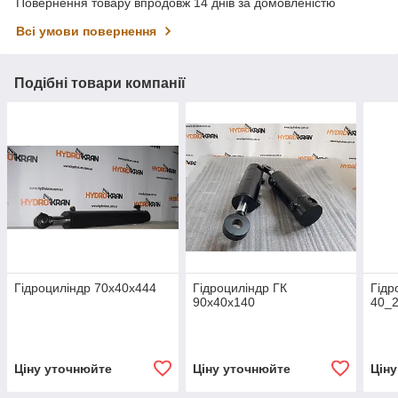
Повернення товару впродовж 14 днів за домовленістю
Всі умови повернення
Подібні товари компанії
Гідроциліндр 70х40х444
Гідроциліндр ГК
Гідр
90х40х140
40_
Ціну уточнюйте
Ціну уточнюйте
Цін