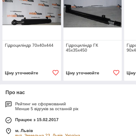
Гідроциліндр 70х40х444
Гідроциліндр ГК
Гідр
45х35х450
90х
Ціну уточнюйте
Ціну уточнюйте
Цін
Про нас
Рейтинг не сформований
Менше 5 відгуків за останній рік
Працює з 15.02.2017
м. Львів
вул. Земельна 23, Львів, Україна