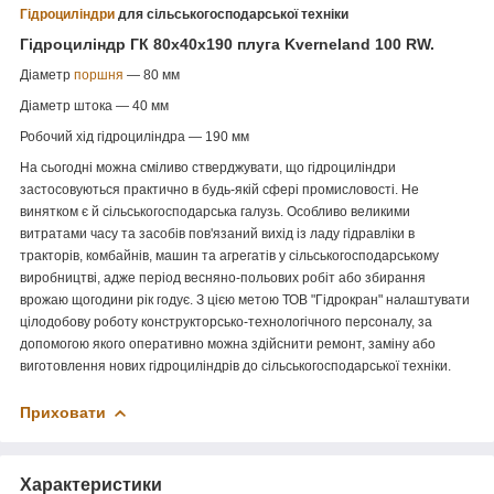
Гідроциліндри
для сільськогосподарської техніки
Гідроциліндр ГК 80х40х190 плуга Kverneland 100 RW.
Діаметр
поршня
— 80 мм
Діаметр штока — 40 мм
Робочий хід гідроциліндра — 190 мм
На сьогодні можна сміливо стверджувати, що гідроциліндри
застосовуються практично в будь-якій сфері промисловості. Не
винятком є й сільськогосподарська галузь. Особливо великими
витратами часу та засобів пов'язаний вихід із ладу гідравліки в
тракторів, комбайнів, машин та агрегатів у сільськогосподарському
виробництві, адже період весняно-польових робіт або збирання
врожаю щогодини рік годує. З цією метою ТОВ "Гідрокран" налаштувати
цілодобову роботу конструкторсько-технологічного персоналу, за
допомогою якого оперативно можна здійснити ремонт, заміну або
виготовлення нових гідроциліндрів до сільськогосподарської техніки.
Приховати
Характеристики