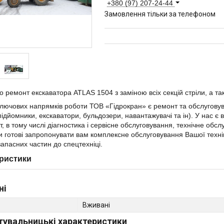
+380 (97) 207-24-44
Замовлення тільки за телефоном
 ремонт екскаватора ATLAS 1504 з заміною всіх секцій стріли, а т
лючових напрямків роботи ТОВ «Гідрокран» є ремонт та обслугов
підйомники, екскаватори, бульдозери, навантажувачі та ін). У нас є
іт, в тому числі діагностика і сервісне обслуговування, технічне обс
и готові запропонувати вам комплексне обслуговування Вашої технік
запасних частин до спецтехніці.
ристики
ні
Вживані
тувальницькі характеристики