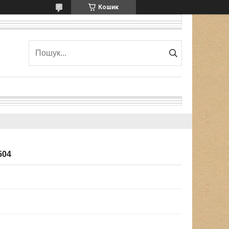
Кошик
504