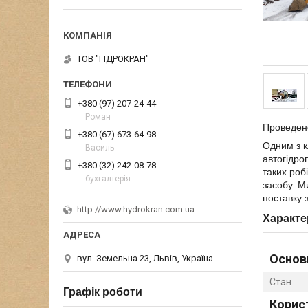
ТОВ "ГІДРОКРАН"
+380 (97) 207-24-44
Роман
Проведено
+380 (67) 673-64-98
Одним з к
Василь
автогідро
+380 (32) 242-08-78
таких роб
бухгалтерія
засобу. М
поставку 
http://www.hydrokran.com.ua
Характе
Основ
вул. Земельна 23, Львів, Україна
Стан
Графік роботи
Корис