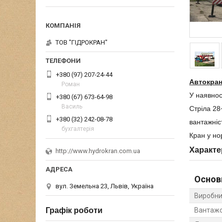
ТОВ "ГІДРОКРАН"
+380 (97) 207-24-44
Автокран
Роман
У наявнос
+380 (67) 673-64-98
Василь
Стріла 28
+380 (32) 242-08-78
вантажніст
бухгалтерія
Кран у но
Характе
http://www.hydrokran.com.ua
Основ
вул. Земельна 23, Львів, Україна
Виробни
Графік роботи
Вантажо