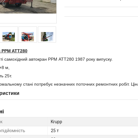
 PPM ATT280
ті самохідний автокран РРМ АТТ280 1987 року випуску.
+8 м,
ь 25т.
рмальному стані потребує незначних поточних ремонтних робіт. Цін
ристики
ні
к
Krupp
підйомність
25 т