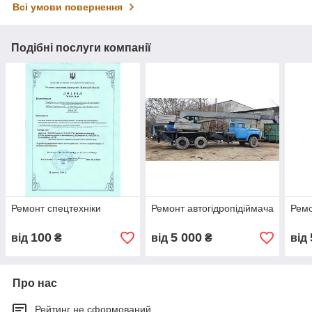
Всі умови повернення
Подібні послуги компанії
Ремонт спецтехніки
Ремонт автогідропідіймача
Ремо
100
5 000
від
₴
від
₴
від
Про нас
Рейтинг не сформований