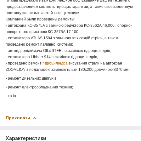
готовы предложить вам комплексное обслуживание Вашей техники с
предоставлением соответствующих гарантий, а также своевременную
поставку запасных частей к спецтехнике.
Компанией были проведены ремонты:
- автокрана КС-3575А з заміною редуктора КС-3562А.46.000 і опорно-
поворотного пристрою КС-3575А.17.100;
- екскаватора ATLAS 1504 з заміною всіх секцій стріли, а також
проведено ремонт паливної системи;
- автогідропідіймача OIL&STEEL із заміною гідроциліндрів;
- екскаватора Libherr 914 із заміною гідроциліндрів;
- проведено ремонт
гідроциліндра
висування стріли на автокран
ZOOMLION з подальшою заміною гільзи 180х200 довжиною 8370 мм;
- ремонт дизельних двигунів;
- ремонт електрообладнання техніки;
- та ін
Приховати
Характеристики