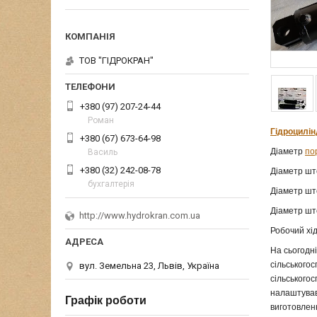
ТОВ "ГІДРОКРАН"
+380 (97) 207-24-44
Роман
Гідроцилі
+380 (67) 673-64-98
Діаметр
по
Василь
+380 (32) 242-08-78
Діаметр шт
бухгалтерія
Діаметр шт
Діаметр шт
http://www.hydrokran.com.ua
Робочий хід
На сьогодн
сільськогос
вул. Земельна 23, Львів, Україна
сільськогос
налаштував
Графік роботи
виготовленн