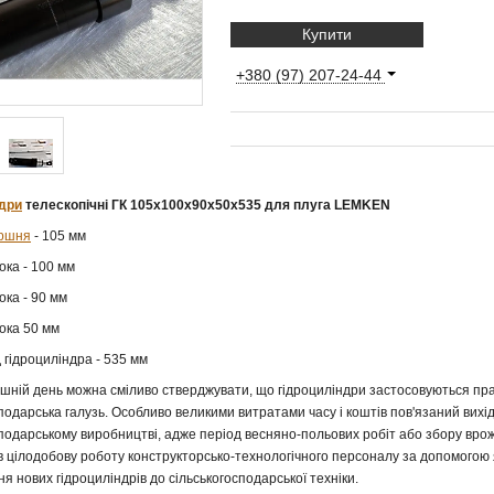
Купити
+380 (97) 207-24-44
ндри
телескопічні ГК 105х100х90х50х535 для плуга LEMKEN
ршня
- 105 мм
ока - 100 мм
ока - 90 мм
ока 50 мм
 гідроциліндра - 535 мм
ішній день можна сміливо стверджувати, що гідроциліндри застосовуються прак
подарська галузь. Особливо великими витратами часу і коштів пов'язаний вихід з
подарському виробництві, адже період весняно-польових робіт або збору врожа
 цілодобову роботу конструкторсько-технологічного персоналу за допомогою 
я нових гідроциліндрів до сільськогосподарської техніки.