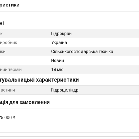
ристики
ні
к
Гідрокран
виробник
Україна
іки
Сільськогосподарська техніка
Новий
ний термін
18 міс
тувальницькі характеристики
частини
Гідроциліндр
ція для замовлення
25 000 ₴