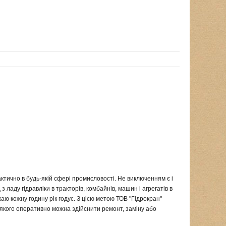
тично в будь-якій сфері промисловості. Не виключенням є і
 ладу гідравліки в тракторів, комбайнів, машин і агрегатів в
ю кожну годину рік годує. З цією метою ТОВ "Гідрокран"
якого оперативно можна здійснити ремонт, заміну або